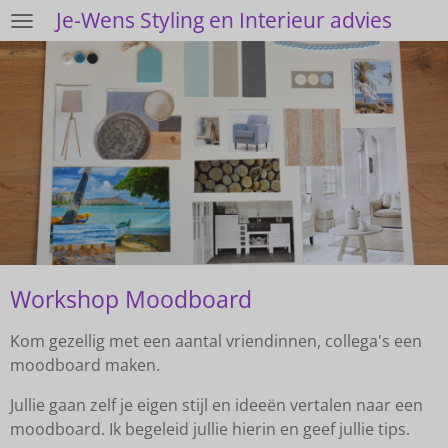
Je-Wens Styling en Interieur advies
Ga
direct
naar
de
hoofdinhoud
Workshop Moodboard
Kom gezellig met een aantal vriendinnen, collega's een
moodboard maken.
Jullie gaan zelf je eigen stijl en ideeën vertalen naar een
moodboard. Ik begeleid jullie hierin en geef jullie tips.