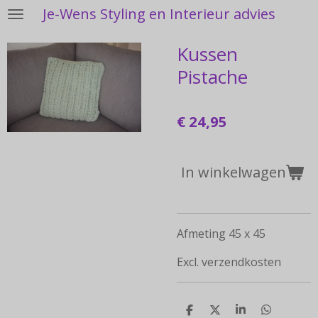
Je-Wens Styling en Interieur advies
Ga
direct
Kussen
naar
de
Pistache
hoofdinhoud
€ 24,95
In winkelwagen
Afmeting 45 x 45
Excl. verzendkosten
D
D
S
D