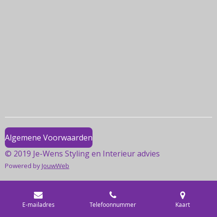
e
e
h
e
l
e
a
l
e
l
r
e
n
e
n
Algemene Voorwaarden
© 2019 Je-Wens Styling en Interieur advies
Powered by
JouwWeb
E-mailadres
Telefoonnummer
Kaart