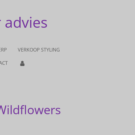
r advies
ERP
VERKOOP STYLING
ACT
Wildflowers