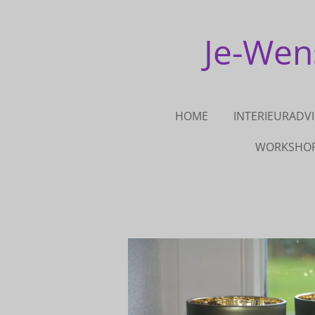
Ga
direct
Je-Wens
naar
de
hoofdinhoud
HOME
INTERIEURADVI
WORKSHO