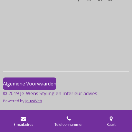
D
D
S
D
e
e
h
e
l
e
a
l
e
l
r
e
n
e
n
Algemene Voorwaarden
© 2019 Je-Wens Styling en Interieur advies
Powered by
JouwWeb
E-mailadres
Telefoonnummer
Kaart