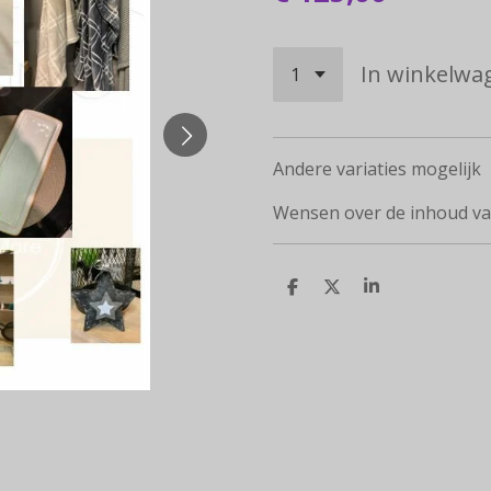
In winkelwa
Andere variaties mogelijk
Wensen over de inhoud van
D
D
S
e
e
h
l
e
a
e
l
r
n
e