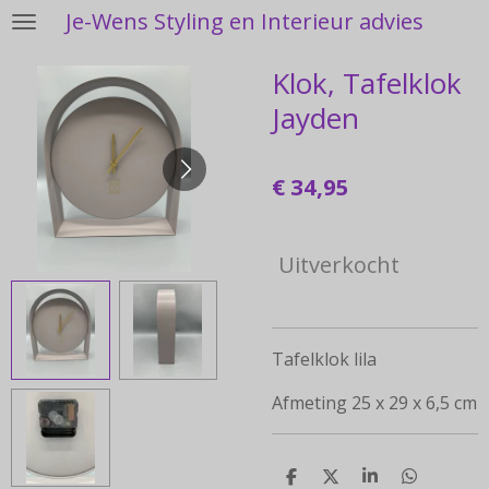
Je-Wens Styling en Interieur advies
Ga
direct
Klok, Tafelklok
naar
de
Jayden
hoofdinhoud
€ 34,95
Uitverkocht
Tafelklok lila
Afmeting 25 x 29 x 6,5 cm
D
D
S
D