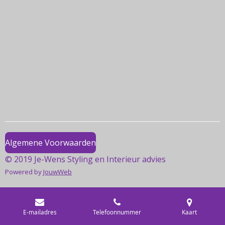
e
e
h
e
l
e
a
l
e
l
r
e
n
e
n
Algemene Voorwaarden
© 2019 Je-Wens Styling en Interieur advies
Powered by
JouwWeb
E-mailadres
Telefoonnummer
Kaart