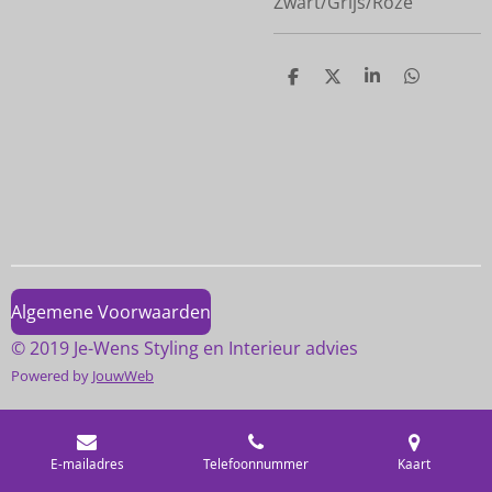
Zwart/Grijs/Roze
D
D
S
D
e
e
h
e
l
e
a
l
e
l
r
e
n
e
n
Algemene Voorwaarden
© 2019 Je-Wens Styling en Interieur advies
Powered by
JouwWeb
E-mailadres
Telefoonnummer
Kaart