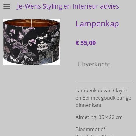
Je-Wens Styling en Interieur advies
Ga
direct
Lampenkap
naar
de
hoofdinhoud
€ 35,00
Uitverkocht
Lampenkap van Clayre
en Eef met goudkleurige
binnenkant
Afmeting: 35 x 22 cm
Bloemmotief