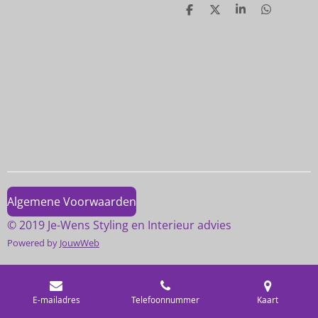
D
D
S
D
e
e
h
e
l
e
a
l
e
l
r
e
n
e
n
Algemene Voorwaarden
© 2019 Je-Wens Styling en Interieur advies
Powered by
JouwWeb
E-mailadres
Telefoonnummer
Kaart