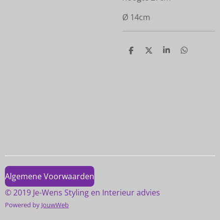
Ø 14cm
D
D
S
D
e
e
h
e
l
e
a
l
e
l
r
e
n
e
n
Algemene Voorwaarden
© 2019 Je-Wens Styling en Interieur advies
Powered by
JouwWeb