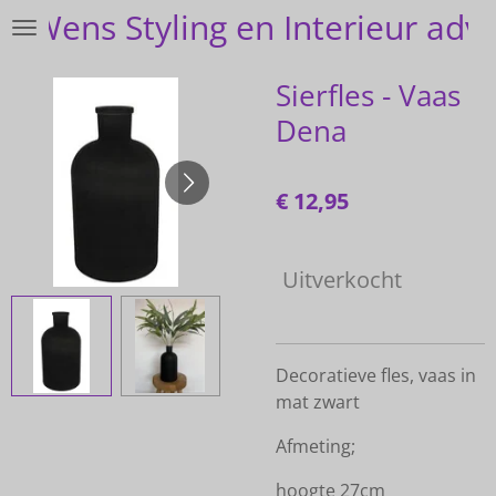
Je-Wens Styling en Interieur advi
Ga
direct
naar
Sierfles - Vaas
de
Dena
hoofdinhoud
€ 12,95
Uitverkocht
Decoratieve fles, vaas in
mat zwart
Afmeting;
hoogte 27cm